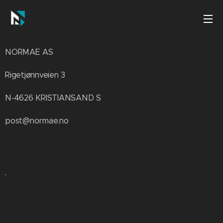
NORMAE AS
Rigetjønnveien 3
N-4626 KRISTIANSAND S
post@normae.no
.